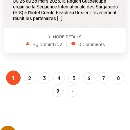
Du 26 au 28 mars 2025, la Région Guadeloupe
organise la Séquence Internationale des Sargasses
(SIS) à l’hôtel Créole Beach au Gosier. L’événement
réunit les partenaires […]
MORE DETAILS
By admin1702
0 Comments
1
2
3
4
5
6
7
8
9