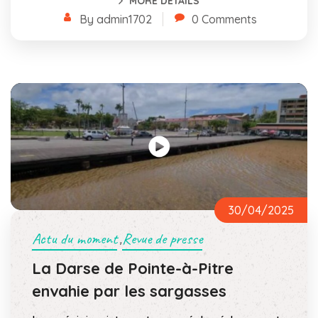
MORE DETAILS
By admin1702
0 Comments
30/04/2025
Actu du moment
Revue de presse
,
La Darse de Pointe-à-Pitre
envahie par les sargasses