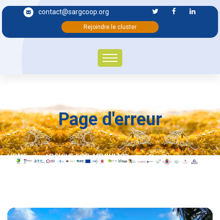
contact@sargcoop.org
Rejoindre le cluster
Page d'erreur
HOME
ARCHIVE FOR ADMIN1702