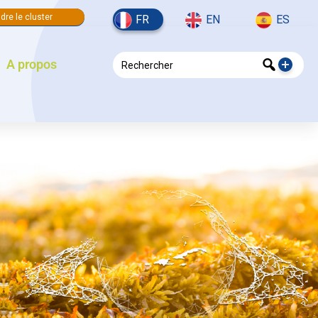
dre le cluster
FR
EN
ES
A propos