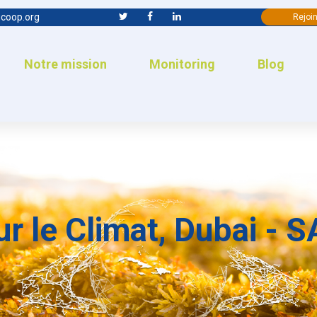
coop.org
Rejoin
Notre mission
Monitoring
Blog
ur le Climat, Dubai -