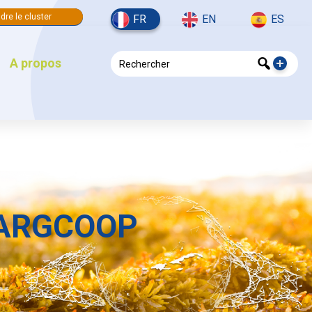
dre le cluster
FR
EN
ES
A propos
 SARGCOOP