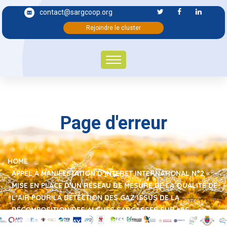
contact@sargcoop.org
Rejoindre le cluster
Page d'erreur
HOME
APPEL A MANIFESTATION D’INTERET INTERNATIONAL N°2 «
MISE EN PLACE D’UN RÉSEAU DE MESURE DE LA QUALITÉ DE
L’AIR POUR LA DÉTECTION DES GAZ ISSUS DE LA
DÉCOMPOSITION DES ALGUES SARGASSES SUR LES
LITTORAUX DES PAYS CARIBÉENS »